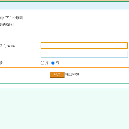
有如下几个原因:
复的权限!
户名
Email
录
是
否
找回密码