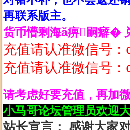
再联系版主。
货币懵剩海ǎ痹嗣癖� 
充值请认准微信号：c1
充值请认准微信号：c1
请考虑好要充值，再加
小马哥论坛管理员欢迎
站长宣言：
感谢大家对