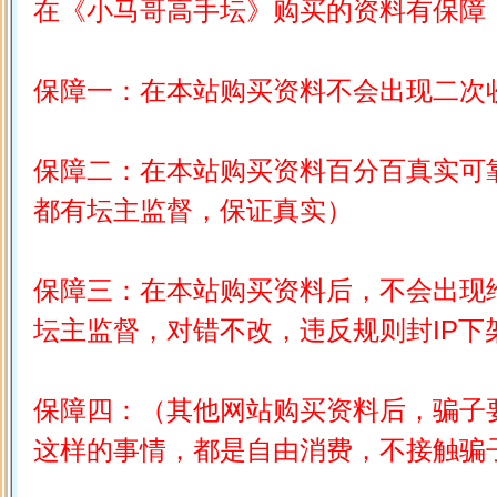
在《
小马哥高手坛
》购买的资料有保障
保障一：在本站购买资料不会出现二次
保障二：在本站购买资料百分百真实可
都有坛主监督，保证真实）
保障三：在本站购买资料后，不会出现
坛主监督，对错不改，违反规则封IP下
保障四：（其他网站购买资料后，骗子
这样的事情，都是自由消费，不接触骗