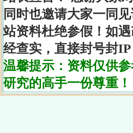
同时也邀请大家一同见
站资料杜绝参假！如遇
经查实，直接封号封IP
温馨提示：资料仅供参
研究的高手一份尊重！