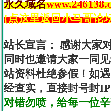
永久域名
www.246138.
{点这里返回小马哥论坛
站长宣言：
感谢大家对
同时也邀请大家一同见
站资料杜绝参假！如遇
经查实，直接封号封I
对错勿喷，给每一位辛