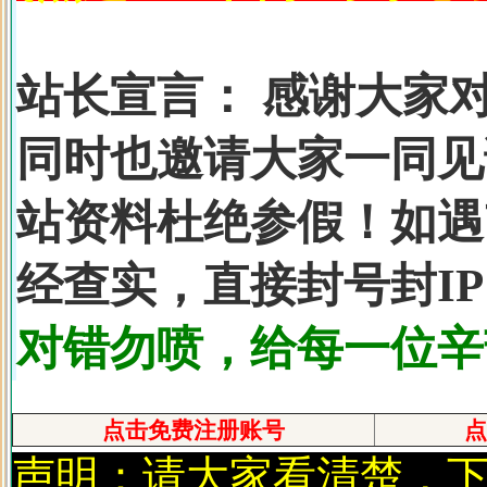
站长宣言：
感谢大家对
同时也邀请大家一同见
站资料杜绝参假！如遇
经查实，直接封号封I
对错勿喷，给每一位辛
点击免费注册账号
点
声明：请大家看清楚，