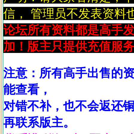
信， 管理员不发表资料
论坛所有资料都是高手
加！版主只提供充值服务
注意：所有高手出售的
能查看，
对错不补，也不会返还
再联系版主。