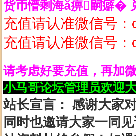
货币懵剩海ǎ痹嗣癖� 
充值请认准微信号：c1
充值请认准微信号：c1
请考虑好要充值，再加
小马哥论坛管理员欢迎
站长宣言：
感谢大家对
同时也邀请大家一同见