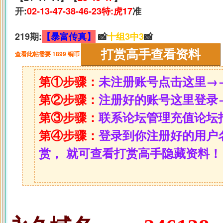
开:
02-13-47-38-46-23特:虎17
准
219期:
【暴富传真】
📸
十组3中3
📸
查看此帖需要 1899 铜币
第①步骤：
未注册账号点击这里→
第②步骤：
注册好的账号这里登录
第③步骤：
联系论坛管理充值论坛
第④步骤：
登录到你注册好的用户
赏， 就可查看打赏高手隐藏资料！