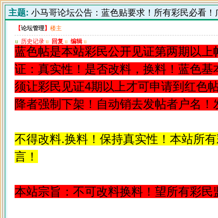
主题:
小马哥论坛公告：蓝色贴要求！所有彩民必看！
【
论坛管理
】
楼主
u
历史记录
u
回复
u
编辑
u
蓝色帖是本站彩民公开见证第两期以上
证：真实性！是否改料，换料！蓝色基
须让彩民见证4期以上才可申请到红色
降者强制下架！自动销去发帖者户名！
不得改料.换料！保持真实性！本站所
言！
本站宗旨：不可改料换料！望所有彩民