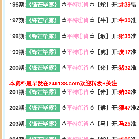
196期:
《锋芒毕露》
🍅
平特①肖
🍅【蛇】开:
龙39
错
197期:
《锋芒毕露》
🍅
平特①肖
🍅【牛】开:
牛30
准
198期:
《锋芒毕露》
🍅
平特①肖
🍅【猴】开:
猴35
准
199期:
《锋芒毕露》
🍅
平特①肖
🍅【虎】开:
虎17
准
200期:
《锋芒毕露》
🍅
平特①肖
🍅【猪】开:
猪32
准
本资料最早发在246138.com欢迎转发+关注
201期:
《锋芒毕露》
🍅
平特①肖
🍅【猪】开:
猪32
准
202期:
《锋芒毕露》
🍅
平特①肖
🍅【猴】开:
猴47
准
203期:
《锋芒毕露》
🍅
平特①肖
🍅【马】开:
马25
准