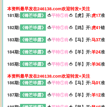
本资料最早发在246138.com欢迎转发+关注
181期:
《锋芒毕露》
🍅
平特①肖
🍅【虎】开:
虎17
准
182期:
《锋芒毕露》
🍅
平特①肖
🍅【鸡】开:
虎41
错
183期:
《锋芒毕露》
🍅
平特①肖
🍅【马】开:
马37
准
184期:
《锋芒毕露》
🍅
平特①肖
🍅【羊】开:
羊24
准
185期:
《锋芒毕露》
🍅
平特①肖
🍅【羊】开:
羊36
准
本资料最早发在246138.com欢迎转发+关注
186期:
《锋芒毕露》
🍅
平特①肖
🍅【马】开:
马01
准
187期:
《锋芒毕露》
🍅
平特①肖
🍅【羊】开:
羊12
准