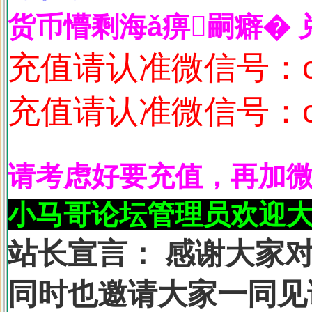
货币懵剩海ǎ痹嗣癖� 
充值请认准微信号：c1
充值请认准微信号：c1
请考虑好要充值，再加
小马哥论坛管理员欢迎
站长宣言：
感谢大家对
同时也邀请大家一同见