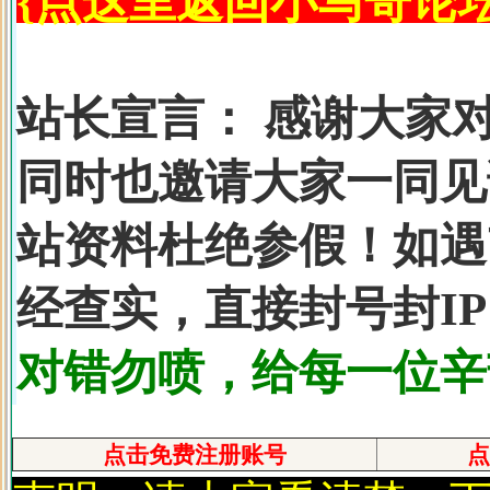
{点这里返回小马哥论坛
站长宣言：
感谢大家对
同时也邀请大家一同见
站资料杜绝参假！如遇
经查实，直接封号封I
对错勿喷，给每一位辛
点击免费注册账号
点