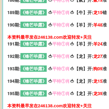
188期:
《锋芒毕露》
🍅
平特①肖
🍅【鼠】开:
鼠19
准
189期:
《锋芒毕露》
🍅
平特①肖
🍅【牛】开:
龙15
错
190期:
《锋芒毕露》
🍅
平特①肖
🍅【羊】开:
羊48
准
本资料最早发在246138.com欢迎转发+关注
191期:
《锋芒毕露》
🍅
平特①肖
🍅【羊】开:
羊24
准
192期:
《锋芒毕露》
🍅
平特①肖
🍅【龙】开:
龙27
准
193期:
《锋芒毕露》
🍅
平特①肖
🍅【狗】开:
狗09
准
194期:
《锋芒毕露》
🍅
平特①肖
🍅【龙】开:
龙15
准
195期:
《锋芒毕露》
🍅
平特①肖
🍅【龙】开:
龙39
准
本资料最早发在246138.com欢迎转发+关注