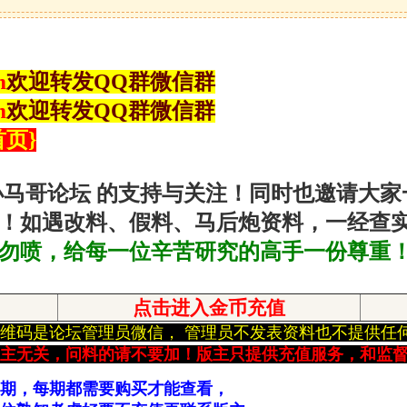
m
欢迎转发QQ群微信群
m
欢迎转发QQ群微信群
页}
马哥论坛 的支持与关注！同时也邀请大家
！如遇改料、假料、马后炮资料，一经查实
勿喷，给每一位辛苦研究的高手一份尊重
点击进入金币充值
维码是论坛管理员微信， 管理员不发表资料也不提供任
主无关，问料的请不要加！版主只提供充值服务，和监督
期，每期都需要购买才能查看，