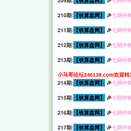
209期:
【铁算盘网】
🎉
七码中
210期:
【铁算盘网】
🎉
七码中
211期:
【铁算盘网】
🎉
七码中
212期:
【铁算盘网】
🎉
七码中
213期:
【铁算盘网】
🎉
七码中
小马哥论坛246138.com欢迎
214期:
【铁算盘网】
🎉
七码中
215期:
【铁算盘网】
🎉
七码中
216期:
【铁算盘网】
🎉
七码中
217期:
【铁算盘网】
🎉
七码中