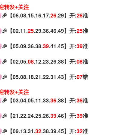
欢迎转发+关注
特
🎉【06.08.15.16.17.
26
.29】开:
26
准
特
🎉【02.11.
25
.29.36.46.49】开:
25
准
特
🎉【05.09.36.38.
39
.41.45】开:
39
准
特
🎉【02.05.
08
.12.23.26.38】开:
08
准
特
🎉【05.08.18.21.22.31.43】开:
07
错
欢迎转发+关注
特
🎉【03.04.05.11.33.
36
.38】开:
36
准
特
🎉【21.22.24.25.26.
39
.46】开:
39
准
特
🎉【09.13.31.
32
.38.39.45】开:
32
准