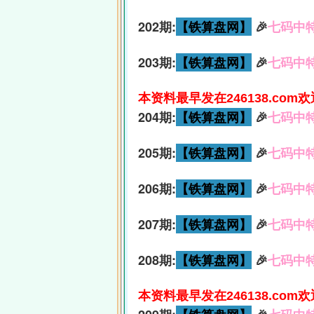
202期:
【铁算盘网】
🎉
七码中
203期:
【铁算盘网】
🎉
七码中
本资料最早发在246138.com
204期:
【铁算盘网】
🎉
七码中
205期:
【铁算盘网】
🎉
七码中
206期:
【铁算盘网】
🎉
七码中
207期:
【铁算盘网】
🎉
七码中
208期:
【铁算盘网】
🎉
七码中
本资料最早发在246138.com