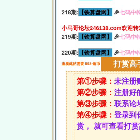
218期:
【铁算盘网】
🎉
七码中
小马哥论坛246138.com欢迎
219期:
【铁算盘网】
🎉
七码中
220期:
【铁算盘网】
🎉
七码中
查看此帖需要 598 铜币
第①步骤：
未注册
第②步骤：
注册好
第③步骤：
联系论
第④步骤：
登录到
赏， 就可查看打