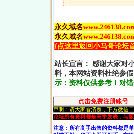
永久域名
www.246138.co
永久域名
www.246138.co
{点这里返回小马哥论坛首
站长宣言：
感谢大家对小
料，本网站资料杜绝参假
示：资料仅供参考！对错
点击免费注册账号
声明：请大家看清楚，下方微信二
论坛所有资料都是高手发表，与版
注意：所有高手出售的资料都是单